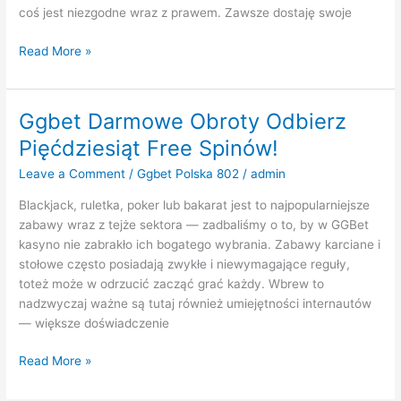
Spins
coś jest niezgodne wraz z prawem. Zawsze dostaję swoje
Read More »
Ggbet Darmowe Obroty Odbierz
Ggbet
Darmowe
Pięćdziesiąt Free Spinów!
Obroty
Leave a Comment
/
Ggbet Polska 802
/
admin
Odbierz
Pięćdziesiąt
Blackjack, ruletka, poker lub bakarat jest to najpopularniejsze
Free
zabawy wraz z tejże sektora — zadbaliśmy o to, by w GGBet
Spinów!
kasyno nie zabrakło ich bogatego wybrania. Zabawy karciane i
stołowe często posiadają zwykłe i niewymagające reguły,
toteż może w odrzucić zacząć grać każdy. Wbrew to
nadzwyczaj ważne są tutaj również umiejętności internautów
— większe doświadczenie
Read More »