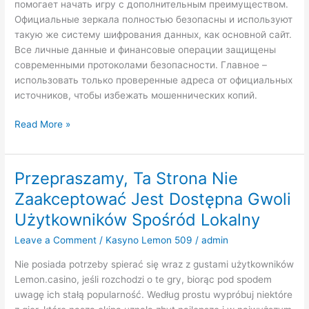
Problem
помогает начать игру с дополнительным преимуществом.
With
Официальные зеркала полностью безопасны и используют
Ease
такую же систему шифрования данных, как основной сайт.
Utilizing
Все личные данные и финансовые операции защищены
The
современными протоколами безопасности. Главное –
following
использовать только проверенные адреса от официальных
pointers
источников, чтобы избежать мошеннических копий.
Read More »
Przepraszamy, Ta Strona Nie
Przepraszamy,
Ta
Zaakceptować Jest Dostępna Gwoli
Strona
Użytkowników Spośród Lokalny
Nie
Zaakceptować
Leave a Comment
/
Kasyno Lemon 509
/
admin
Jest
Nie posiada potrzeby spierać się wraz z gustami użytkowników
Dostępna
Lemon.casino, jeśli rozchodzi o te gry, biorąc pod spodem
Gwoli
uwagę ich stałą popularność. Według prostu wypróbuj niektóre
Użytkowników