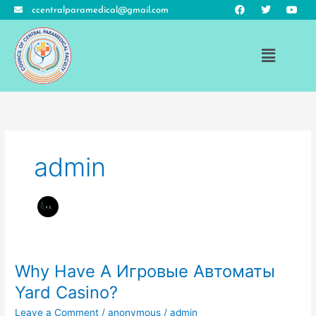
F
T
Y
Skip
ccentralparamedical@gmail.com
a
w
o
to
c
i
u
e
t
t
content
b
t
u
Menu
o
e
b
o
r
e
k
admin
Why Have A Игровые Автоматы
Why
Have
Yard Casino?
A
Leave a Comment
/
anonymous
/
admin
Игровые