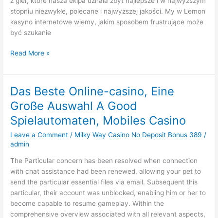
z gier, które nasza ekipa uznała zbyt najlepsze i w najwyższym
Spośród
stopniu niezwykłe, polecane i najwyższej jakości. My w Lemon
Lokalny
kasyno internetowe wiemy, jakim sposobem frustrujące może
być szukanie
Read More »
Das Beste Online-casino, Eine
Das
Beste
Große Auswahl A Good
Online-
Spielautomaten, Mobiles Casino
casino,
Eine
Leave a Comment
/
Milky Way Casino No Deposit Bonus 389
/
Große
admin
Auswahl
The Particular concern has been resolved when connection
A
with chat assistance had been renewed, allowing your pet to
Good
send the particular essential files via email. Subsequent this
Spielautomaten,
particular, their account was unblocked, enabling him or her to
Mobiles
become capable to resume gameplay. Within the
Casino
comprehensive overview associated with all relevant aspects,