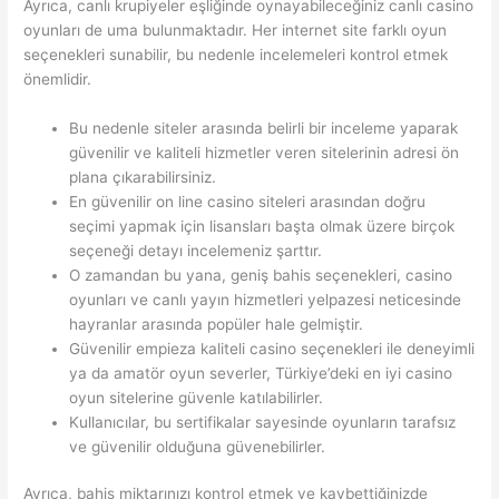
Ayrıca, canlı krupiyeler eşliğinde oynayabileceğiniz canlı casino
oyunları de uma bulunmaktadır. Her internet site farklı oyun
seçenekleri sunabilir, bu nedenle incelemeleri kontrol etmek
önemlidir.
Bu nedenle siteler arasında belirli bir inceleme yaparak
güvenilir ve kaliteli hizmetler veren sitelerinin adresi ön
plana çıkarabilirsiniz.
En güvenilir on line casino siteleri arasından doğru
seçimi yapmak için lisansları başta olmak üzere birçok
seçeneği detayı incelemeniz şarttır.
O zamandan bu yana, geniş bahis seçenekleri, casino
oyunları ve canlı yayın hizmetleri yelpazesi neticesinde
hayranlar arasında popüler hale gelmiştir.
Güvenilir empieza kaliteli casino seçenekleri ile deneyimli
ya da amatör oyun severler, Türkiye’deki en iyi casino
oyun sitelerine güvenle katılabilirler.
Kullanıcılar, bu sertifikalar sayesinde oyunların tarafsız
ve güvenilir olduğuna güvenebilirler.
Ayrıca, bahis miktarınızı kontrol etmek ve kaybettiğinizde