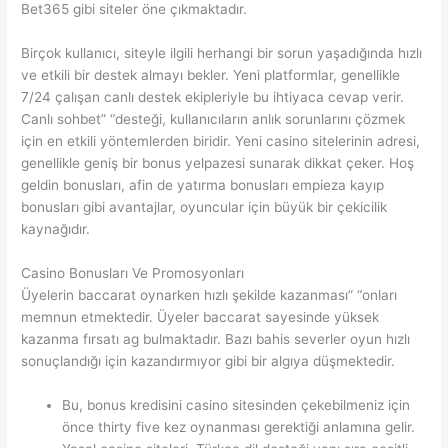
Bet365 gibi siteler öne çıkmaktadır.
Birçok kullanıcı, siteyle ilgili herhangi bir sorun yaşadığında hızlı
ve etkili bir destek almayı bekler. Yeni platformlar, genellikle
7/24 çalışan canlı destek ekipleriyle bu ihtiyaca cevap verir.
Canlı sohbet” “desteği, kullanıcıların anlık sorunlarını çözmek
için en etkili yöntemlerden biridir. Yeni casino sitelerinin adresi,
genellikle geniş bir bonus yelpazesi sunarak dikkat çeker. Hoş
geldin bonusları, afin de yatırma bonusları empieza kayıp
bonusları gibi avantajlar, oyuncular için büyük bir çekicilik
kaynağıdır.
Casino Bonusları Ve Promosyonları
Üyelerin baccarat oynarken hızlı şekilde kazanması” “onları
memnun etmektedir. Üyeler baccarat sayesinde yüksek
kazanma fırsatı ag bulmaktadır. Bazı bahis severler oyun hızlı
sonuçlandığı için kazandırmıyor gibi bir algıya düşmektedir.
Bu, bonus kredisini casino sitesinden çekebilmeniz için
önce thirty five kez oynanması gerektiği anlamına gelir.