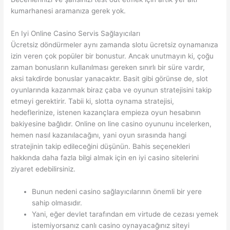
kumarhanesi aramanıza gerek yok.
En Iyi Online Casino Servis Sağlayıcıları
Ücretsiz döndürmeler aynı zamanda slotu ücretsiz oynamanıza
izin veren çok popüler bir bonustur. Ancak unutmayın ki, çoğu
zaman bonusların kullanılması gereken sınırlı bir süre vardır,
aksi takdirde bonuslar yanacaktır. Basit gibi görünse de, slot
oyunlarında kazanmak biraz çaba ve oyunun stratejisini takip
etmeyi gerektirir. Tabii ki, slotta oynama stratejisi,
hedeflerinize, istenen kazançlara empieza oyun hesabının
bakiyesine bağlıdır. Online on line casino oyununu incelerken,
hemen nasıl kazanılacağını, yani oyun sırasında hangi
stratejinin takip edileceğini düşünün. Bahis seçenekleri
hakkında daha fazla bilgi almak için en iyi casino sitelerini
ziyaret edebilirsiniz.
Bunun nedeni casino sağlayıcılarının önemli bir yere
sahip olmasıdır.
Yani, eğer devlet tarafından em virtude de cezası yemek
istemiyorsanız canlı casino oynayacağınız siteyi