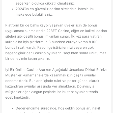
seçerken oldukça dikkatli olmalısınız.
2024’ün en güvenilir casino sitelerinin listesini bu
makalede bulabilirsiniz.
Platform bir de bahis kaybı yaşayan üyeleri için de bonus
uygulaması sunmaktadır. 22BET Casino, diğer en kaliteli casino
siteleri gibi çeşitli bonus imkanları sunar. İlk kez para yatıran
kullanıcılar için platformun 3 hundred euroya varan %100
bonus fırsatı vardır. Favori geliştiricilerinizi veya en çok
beğendiğiniz canlı casino oyunlarını seçtikten sonra unutulmaz
bir deneyimin tadını çıkarılır.
İyi Bir Online Casino Ararken Aşağıdaki Unsurlara Dikkat Ediniz:
Müşteriler kumarhanelerde kazanmak için çeşitli oyunlar
denemektedir. Bunların içinde rulet ve poker güncel olarak
kazandıran oyunlar arasında yer almaktadır. Dolayısıyla
müşteriler eğer vurgun peşinde ise bu tarz oyunları tercih
edebilmektedir.
Değerlendirme sürecinde, hoş geldin bonusları, nakit