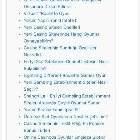
Unsurlara Dikkat Ediniz:
Virtual” “Roulette Oyun
Yorum Yapın Yanıtı Iptal Et
Yeni Casino Siteleri Önerileri
Yeni Casino Sitelerinde Hangi Oyunları
Oynayabilirim?
Casino Sitelerinin Sunduğu Özellikler
Nelerdir?
En Iyi Slot Sitelerinin Güncel Listesini Nasıl
Bulabilirim?
Lightning Different Roulette Games Oyun
Yeni Gambling Establishment Siteleri Nasıl
Seçilir?
Shangri La – En İyi Gambling Establishment
Siteleri Arasında Çeşitli Oyunlar Sunar
Yorum Bırakın Yanıtı Iptal Et”
Ücretsiz Slot Oyunlarına Nasıl Erişebilirim?
Casino Sitelerinin Teklif Ettiği En Popüler
Bonus Türleri
Online Casinoda Oyunlar Empieza Slotlar