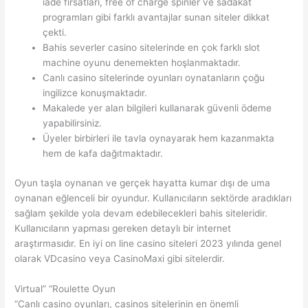
iade fırsatları, free of charge spinler ve sadakat
programları gibi farklı avantajlar sunan siteler dikkat
çekti.
Bahis severler casino sitelerinde en çok farklı slot
machine oyunu denemekten hoşlanmaktadır.
Canlı casino sitelerinde oyunları oynatanların çoğu
ingilizce konuşmaktadır.
Makalede yer alan bilgileri kullanarak güvenli ödeme
yapabilirsiniz.
Üyeler birbirleri ile tavla oynayarak hem kazanmakta
hem de kafa dağıtmaktadır.
Oyun taşla oynanan ve gerçek hayatta kumar dışı de uma
oynanan eğlenceli bir oyundur. Kullanıcıların sektörde aradıkları
sağlam şekilde yola devam edebilecekleri bahis siteleridir.
Kullanıcıların yapması gereken detaylı bir internet
araştırmasıdır. En iyi on line casino siteleri 2023 yılında genel
olarak VDcasino veya CasinoMaxi gibi sitelerdir.
Virtual” “Roulette Oyun
“Canlı casino oyunları, casinos sitelerinin en önemli