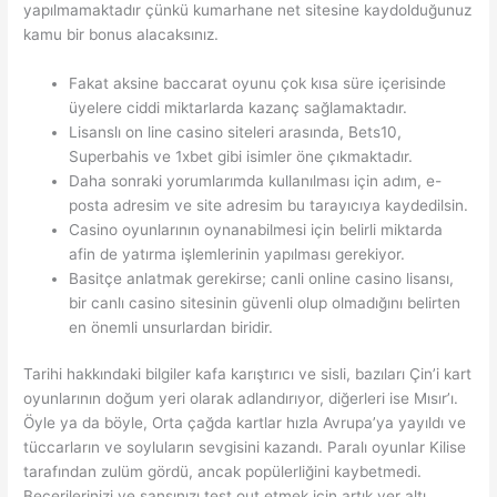
yapılmamaktadır çünkü kumarhane net sitesine kaydolduğunuz
kamu bir bonus alacaksınız.
Fakat aksine baccarat oyunu çok kısa süre içerisinde
üyelere ciddi miktarlarda kazanç sağlamaktadır.
Lisanslı on line casino siteleri arasında, Bets10,
Superbahis ve 1xbet gibi isimler öne çıkmaktadır.
Daha sonraki yorumlarımda kullanılması için adım, e-
posta adresim ve site adresim bu tarayıcıya kaydedilsin.
Casino oyunlarının oynanabilmesi için belirli miktarda
afin de yatırma işlemlerinin yapılması gerekiyor.
Basitçe anlatmak gerekirse; canli online casino lisansı,
bir canlı casino sitesinin güvenli olup olmadığını belirten
en önemli unsurlardan biridir.
Tarihi hakkındaki bilgiler ​​kafa karıştırıcı ve sisli, bazıları Çin’i kart
oyunlarının doğum yeri olarak adlandırıyor, diğerleri ise Mısır’ı.
Öyle ya da böyle, Orta çağda kartlar hızla Avrupa’ya yayıldı ve
tüccarların ve soyluların sevgisini kazandı. Paralı oyunlar Kilise
tarafından zulüm gördü, ancak popülerliğini kaybetmedi.
Becerilerinizi ve şansınızı test out etmek için artık yer altı