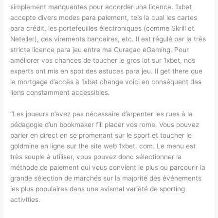
simplement manquantes pour accorder una licence. 1xbet
accepte divers modes para paiement, tels la cual les cartes
para crédit, les portefeuilles électroniques (comme Skrill et
Neteller), des virements bancaires, etc. Il est régulé par la très
stricte licence para jeu entre ma Curaçao eGaming. Pour
améliorer vos chances de toucher le gros lot sur 1xbet, nos
experts ont mis en spot des astuces para jeu. Il get there que
le mortgage d’accès à 1xbet change voici en conséquent des
liens constamment accessibles.
“Les joueurs n’avez pas nécessaire d’arpenter les rues à la
pédagogie d’un bookmaker fill placer vos rome. Vous pouvez
parier en direct en se promenant sur le sport et toucher le
goldmine en ligne sur the site web 1xbet. com. Le menu est
très souple à utiliser, vous pouvez donc sélectionner la
méthode de paiement qui vous convient le plus ou parcourir la
grande sélection de marchés sur la majorité des événements
les plus populaires dans une avismal variété de sporting
activities.