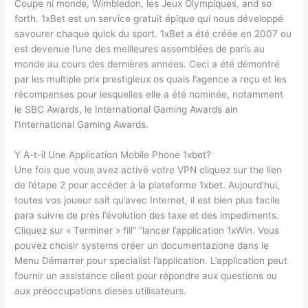
Coupe ni monde, Wimbledon, les Jeux Olympiques, and so
forth. 1xBet est un service gratuit épique qui nous développé
savourer chaque quick du sport. 1xBet a été créée en 2007 ou
est devenue l’une des meilleures assemblées de paris au
monde au cours des dernières années. Ceci a été démontré
par les multiple prix prestigieux os quais l’agence a reçu et les
récompenses pour lesquelles elle a été nominée, notamment
le SBC Awards, le International Gaming Awards ain
l’International Gaming Awards.
Y A-t-il Une Application Mobile Phone 1xbet?
Une fois que vous avez activé votre VPN cliquez sur the lien
de l’étape 2 pour accéder à la plateforme 1xbet. Aujourd’hui,
toutes vos joueur sait qu’avec Internet, il est bien plus facile
para suivre de près l’évolution des taxe et des impediments.
Cliquez sur « Terminer » fill” “lancer l’application 1xWin. Vous
pouvez choisir systems créer un documentazione dans le
Menu Démarrer pour specialist l’application. L’application peut
fournir un assistance client pour répondre aux questions ou
aux préoccupations dieses utilisateurs.