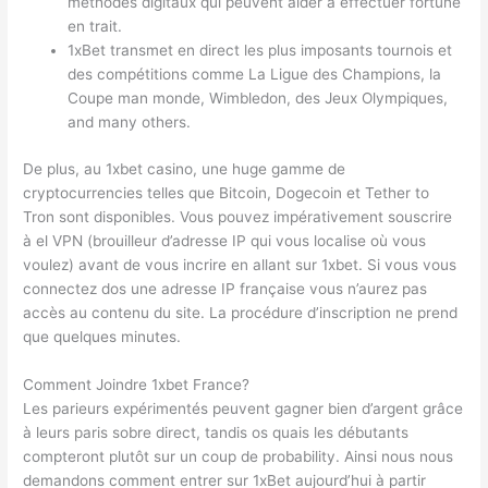
méthodes digitaux qui peuvent aider à effectuer fortune
en trait.
1xBet transmet en direct les plus imposants tournois et
des compétitions comme La Ligue des Champions, la
Coupe man monde, Wimbledon, des Jeux Olympiques,
and many others.
De plus, au 1xbet casino, une huge gamme de
cryptocurrencies telles que Bitcoin, Dogecoin et Tether to
Tron sont disponibles. Vous pouvez impérativement souscrire
à el VPN (brouilleur d’adresse IP qui vous localise où vous
voulez) avant de vous incrire en allant sur 1xbet. Si vous vous
connectez dos une adresse IP française vous n’aurez pas
accès au contenu du site. La procédure d’inscription ne prend
que quelques minutes.
Comment Joindre 1xbet France?
Les parieurs expérimentés peuvent gagner bien d’argent grâce
à leurs paris sobre direct, tandis os quais les débutants
compteront plutôt sur un coup de probability. Ainsi nous nous
demandons comment entrer sur 1xBet aujourd’hui à partir