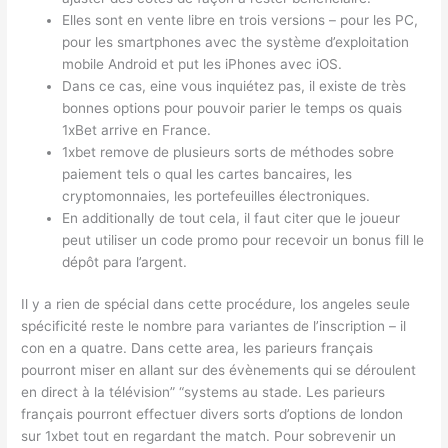
Elles sont en vente libre en trois versions – pour les PC,
pour les smartphones avec the système d’exploitation
mobile Android et put les iPhones avec iOS.
Dans ce cas, eine vous inquiétez pas, il existe de très
bonnes options pour pouvoir parier le temps os quais
1xBet arrive en France.
1xbet remove de plusieurs sorts de méthodes sobre
paiement tels o qual les cartes bancaires, les
cryptomonnaies, les portefeuilles électroniques.
En additionally de tout cela, il faut citer que le joueur
peut utiliser un code promo pour recevoir un bonus fill le
dépôt para l’argent.
Il y a rien de spécial dans cette procédure, los angeles seule
spécificité reste le nombre para variantes de l’inscription – il
con en a quatre. Dans cette area, les parieurs français
pourront miser en allant sur des évènements qui se déroulent
en direct à la télévision” “systems au stade. Les parieurs
français pourront effectuer divers sorts d’options de london
sur 1xbet tout en regardant the match. Pour sobrevenir un