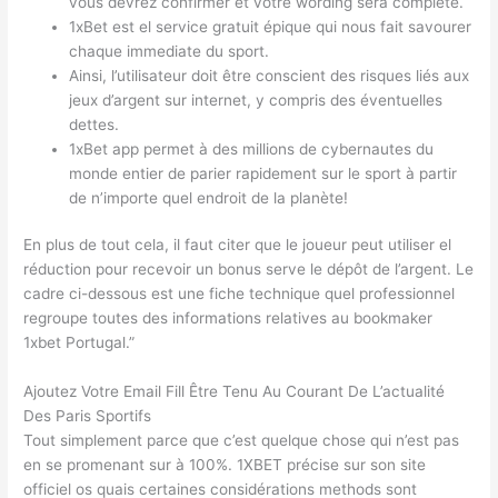
vous devrez confirmer et votre wording sera complète.
1xBet est el service gratuit épique qui nous fait savourer
chaque immediate du sport.
Ainsi, l’utilisateur doit être conscient des risques liés aux
jeux d’argent sur internet, y compris des éventuelles
dettes.
1xBet app permet à des millions de cybernautes du
monde entier de parier rapidement sur le sport à partir
de n’importe quel endroit de la planète!
En plus de tout cela, il faut citer que le joueur peut utiliser el
réduction pour recevoir un bonus serve le dépôt de l’argent. Le
cadre ci-dessous est une fiche technique quel professionnel
regroupe toutes des informations relatives au bookmaker
1xbet Portugal.”
Ajoutez Votre Email Fill Être Tenu Au Courant De L’actualité
Des Paris Sportifs
Tout simplement parce que c’est quelque chose qui n’est pas
en se promenant sur à 100%. 1XBET précise sur son site
officiel os quais certaines considérations methods sont