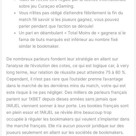
sobre jeu Curaçao eGaming.
Vous n’êtes pas obligé d’attendre fébrilement la fin du
match fill savoir si les joueurs gagnez, vous pouvez
parier pendant que l’action se déroule!
Un pari en déambulant « Total Moins de » gagnera si le
fama de buts marqués est inférieur au nombre fixé
similar le bookmaker.
De nombreux parieurs fondent leur stratégie en allant sur
l’analyse de l’évolution des cotes, ce qui est logique car, à very
long terme, leur relation de réussite peut atteindre 75 à 80 %.
Cependant, il n’est pas rare que l’outsider prenne l’avantage
dans le marché de les dernières mins du match, votre qui est
este risque à ne pas négliger. Des milliers de parieurs français
parient sur 1XBET depuis dieses années sans jamais que
l’ARJEL viennent sonner à leur porte. Les bookies français sont
en plein essor et l’ARJEL se révèle être beaucoup trop
occupée à réguler les bookmakers qui veulent s’implanter dans
the marché français. Elle n’a aucun pouvoir juridique sur des
joueurs seulement en allant sur les sociétés de bookmakers.