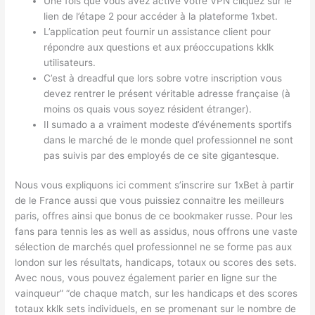
Une fois que vous avez activé votre VPN cliquez sur le
lien de l’étape 2 pour accéder à la plateforme 1xbet.
L’application peut fournir un assistance client pour
répondre aux questions et aux préoccupations kklk
utilisateurs.
C’est à dreadful que lors sobre votre inscription vous
devez rentrer le présent véritable adresse française (à
moins os quais vous soyez résident étranger).
Il sumado a a vraiment modeste d’événements sportifs
dans le marché de le monde quel professionnel ne sont
pas suivis par des employés de ce site gigantesque.
Nous vous expliquons ici comment s’inscrire sur 1xBet à partir
de le France aussi que vous puissiez connaitre les meilleurs
paris, offres ainsi que bonus de ce bookmaker russe. Pour les
fans para tennis les as well as assidus, nous offrons une vaste
sélection de marchés quel professionnel ne se forme pas aux
london sur les résultats, handicaps, totaux ou scores des sets.
Avec nous, vous pouvez également parier en ligne sur the
vainqueur” “de chaque match, sur les handicaps et des scores
totaux kklk sets individuels, en se promenant sur le nombre de