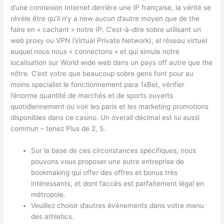
d’une connexion Internet derrière une IP française, la vérité se
révèle être qu’il n’y a new aucun d’autre moyen que de the
faire en « cachant » notre IP. C’est-à-dire sobre utilisant un
web proxy ou VPN (Virtual Private Network), el réseau virtuel
auquel nous nous « connectons » et qui simule notre
localisation sur World wide web dans un pays off autre que the
nôtre. C’est votre que beaucoup sobre gens font pour au
moins specialist le fonctionnement para 1xBet, vérifier
l’énorme quantité de marchés et de sports ouverts
quotidiennement ou voir les paris et les marketing promotions
disponibles dans ce casino. Un overall décimal est lui aussi
commun – tenez Plus de 2, 5.
Sur la base de ces circonstances spécifiques, nous
pouvons vous proposer une autre entreprise de
bookmaking qui offer des offres et bonus très
intéressants, et dont l’accès est parfaitement légal en
métropole.
Veuillez choisir d’autres événements dans votre menu
des athletics.