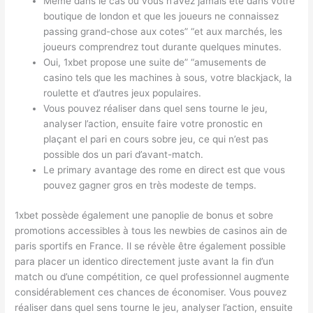
Même dans le cas où vous n’avez jamais été dans votre
boutique de london et que les joueurs ne connaissez
passing grand-chose aux cotes” “et aux marchés, les
joueurs comprendrez tout durante quelques minutes.
Oui, 1xbet propose une suite de” “amusements de
casino tels que les machines à sous, votre blackjack, la
roulette et d’autres jeux populaires.
Vous pouvez réaliser dans quel sens tourne le jeu,
analyser l’action, ensuite faire votre pronostic en
plaçant el pari en cours sobre jeu, ce qui n’est pas
possible dos un pari d’avant-match.
Le primary avantage des rome en direct est que vous
pouvez gagner gros en très modeste de temps.
1xbet possède également une panoplie de bonus et sobre
promotions accessibles à tous les newbies de casinos ain de
paris sportifs en France. Il se révèle être également possible
para placer un identico directement juste avant la fin d’un
match ou d’une compétition, ce quel professionnel augmente
considérablement ces chances de économiser. Vous pouvez
réaliser dans quel sens tourne le jeu, analyser l’action, ensuite