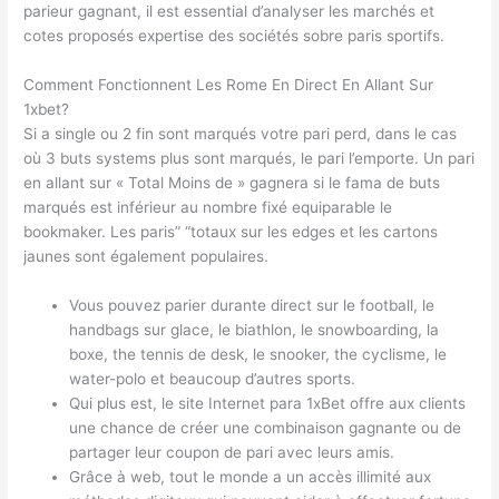
parieur gagnant, il est essential d’analyser les marchés et
cotes proposés expertise des sociétés sobre paris sportifs.
Comment Fonctionnent Les Rome En Direct En Allant Sur
1xbet?
Si a single ou 2 fin sont marqués votre pari perd, dans le cas
où 3 buts systems plus sont marqués, le pari l’emporte. Un pari
en allant sur « Total Moins de » gagnera si le fama de buts
marqués est inférieur au nombre fixé equiparable le
bookmaker. Les paris” “totaux sur les edges et les cartons
jaunes sont également populaires.
Vous pouvez parier durante direct sur le football, le
handbags sur glace, le biathlon, le snowboarding, la
boxe, the tennis de desk, le snooker, the cyclisme, le
water-polo et beaucoup d’autres sports.
Qui plus est, le site Internet para 1xBet offre aux clients
une chance de créer une combinaison gagnante ou de
partager leur coupon de pari avec leurs amis.
Grâce à web, tout le monde a un accès illimité aux