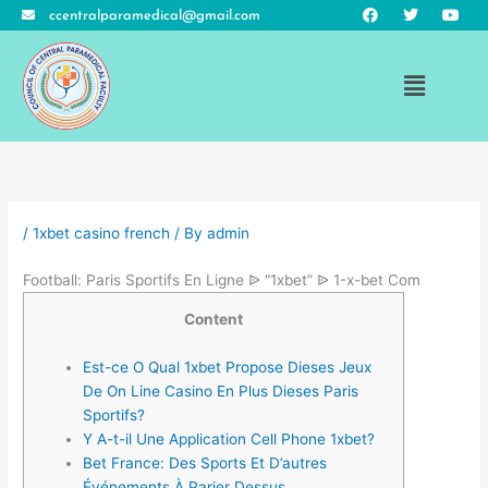
F
T
Y
Skip
ccentralparamedical@gmail.com
a
w
o
to
c
i
u
e
t
t
content
b
t
u
Menu
o
e
b
o
r
e
k
/
1xbet casino french
/ By
admin
Football: Paris Sportifs En Ligne ᐉ “1xbet” ᐉ 1-x-bet Com
Content
Est-ce O Qual 1xbet Propose Dieses Jeux
De On Line Casino En Plus Dieses Paris
Sportifs?
Y A-t-il Une Application Cell Phone 1xbet?
Bet France: Des Sports Et D’autres
Événements À Parier Dessus