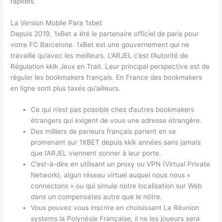
rapides.
La Version Mobile Para 1xbet
Depuis 2019, 1xBet a été le partenaire officiel de paris pour
votre FC Barcelone. 1xBet est une gouvernement qui ne
travaille qu’avec les meilleurs. L’ARJEL c’est l’Autorité de
Régulation kklk Jeux en Trait. Leur principal perspective est de
réguler les bookmakers français. En France des bookmakers
en ligne sont plus taxés qu’ailleurs.
Ce qui n’est pas possible chez d’autres bookmakers
étrangers qui exigent de vous une adresse étrangère.
Des milliers de parieurs français parient en se
promenant sur 1XBET depuis kklk années sans jamais
que l’ARJEL viennent sonner à leur porte.
C’est-à-dire en utilisant un proxy ou VPN (Virtual Private
Network), algun réseau virtuel auquel nous nous «
connectons » ou qui simule notre localisation sur Web
dans un compensates autre que le nôtre.
Vous pouvez vous inscrire en choisissant La Réunion
systems la Polynésie Française, il ne les joueurs sera