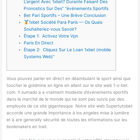
L’argent Avec 1xbet? Durante Faisant Des
Pronostics Sur Des” “événements Sportifs
Bet Pari Sportifs – Une Brève Conclusion
1xbet Société Para Paris — Os Quais
Souhaiteriez-vous Savoir?
Étape 1: Activez Votre Vpn
Paris En Direct
Étape 2: Cliquez Sur Le Loan 1xbet (mobile
Systems Web)”
Vous pouvez parier en direct en déambulant le sport ainsi que
toucher le goldmine en ligne en allant sur le site web 1-x-bet.
com. Il sumado a a vraiment modeste d’événements sportifs
dans le marché de le monde qui ne sont pas suivis par des
employés de ce site gigantesque. Notre site web Supertutobet
accorde une grande importance à los angeles mise à lumière
et à are generally sécurité de toutes les informations sur les
bookmakers en trait.