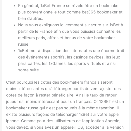
En général, 1xBet France se révèle être un bookmaker
plus conventionnelle tout comme bet365 bookmaker et
bien d’autres.
Nous vous expliquons ici comment s’inscrire sur 1xBet à
partir de le France afin que vous puissiez connaitre les
meilleurs paris, offres et bonus de votre bookmaker
russe.
1xBet met à disposition des internautes une énorme trait
des événements sportifs, les casinos devices, les jeux
para cartes, les 1xGames, les sports virtuels et ainsi
sobre suite.
C’est pourquoi les cotes des bookmakers français seront
moins intéressantes qu’à l’étranger car ils doivent ajuster des
cotes de façon à rester bénéficiaire. Ainsi le taux de retour
joueur est moins intéressant pour un français. Or 1XBET est un
bookmaker russe qui n’est pas soumis à la même taxation. Il
existe plusieurs façons de télécharger 1xBet sur votre apple
iphone. Comme pour des utilisateurs de l’application Android,
vous devez, si vous avez un appareil iOS, accéder à la version