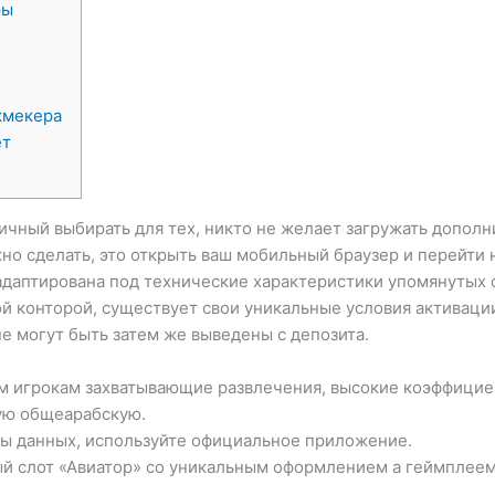
ры
кмекера
ет
ичный выбирать для тех, никто не желает загружать допол
жно сделать, это открыть ваш мобильный браузер и перейти 
адаптирована под технические характеристики упомянутых
й конторой, существует свои уникальные условия активации
е могут быть затем же выведены с депозита.
м игрокам захватывающие развлечения, высокие коэффици
ую общеарабскую.
ты данных, используйте официальное приложение.
ый слот «Авиатор» со уникальным оформлением а геймплее