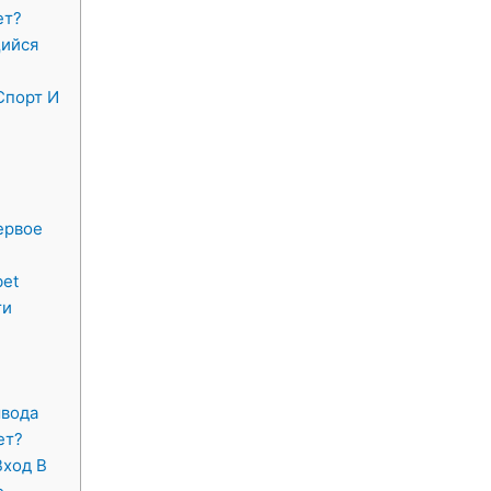
ет?
ийся
Спорт И
ервое
bet
ти
ывода
ет?
Вход В