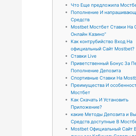
Что Еще предложила Мостб
Пополнение И напрашивающ
Средств
Mostbet Мостбет Ставки На 
Онлайн Казино”
Как контрубийство Вход На
официальный Сайт Mostbet?
Ставки Live
Приветственный Бонус За П
Пополнение Депозита
Спортивные Ставки На Most
Преимущества И особеннос
Мостбет
Как Скачать И Установить
Приложение?
какие Методы Депозита и В
Средств доступные В Мостб
Mostbet Официальный Сайт 