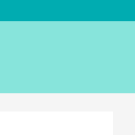
F
I
T
Y
a
n
w
o
c
s
i
u
e
t
t
t
b
a
t
u
o
g
e
b
o
r
r
e
k
a
m