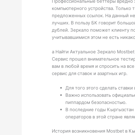
Профессиональные беттеры вредно за
компьютерного устройства. Только т
предложенных ссылок. На данный н
лучших. В пользу БК говорит большо
дублей. Зеркало поможет клиенту по
учитывавшимися этом не есть никак
а Найти Актуальное Зеркало Mostbe
Сервис прошел внимательное тестиро
вам в любой время и спросить на вс
сервис для ставок и азартных игр.
Для того этого сделать ставки
Важно использовать официаль
пиппардом безопасностью.
В последние годы Кыргызстан 
операторов в этой стране явля
История возникновения Mostbet в К