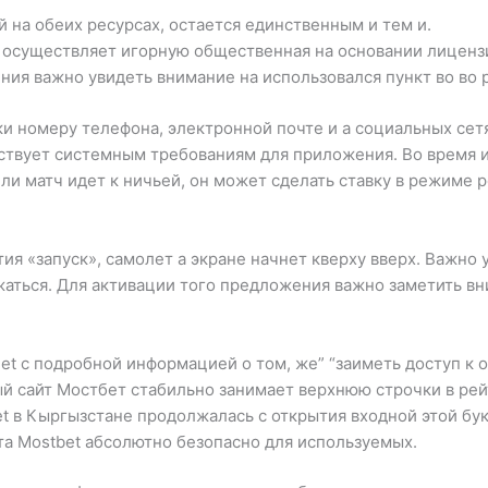
 на обеих ресурсах, остается единственным и тем и.
 осуществляет игорную общественная на основании лицензи
ния важно увидеть внимание на использовался пункт во во 
и номеру телефона, электронной почте и а социальных сетях
твует системным требованиям для приложения. Во время иг
и матч идет к ничьей, он может сделать ставку в режиме 
ия «запуск», самолет а экране начнет кверху вверх. Важно 
аться. Для активации того предложения важно заметить вн
et с подробной информацией о том, же” “заиметь доступ к 
 сайт Мостбет стабильно занимает верхнюю строчки в рей
t в Кыргызстане продолжалась с открытия входной этой бу
та Mostbet абсолютно безопасно для используемых.