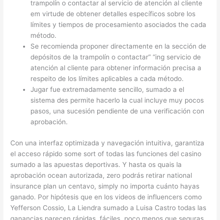
trampolín o contactar al servicio de atención al cliente
em virtude de obtener detalles específicos sobre los
límites y tiempos de procesamiento asociados the cada
método.
Se recomienda proponer directamente en la sección de
depósitos de la trampolín o contactar” “ing servicio de
atención al cliente para obtener información precisa a
respeito de los límites aplicables a cada método.
Jugar fue extremadamente sencillo, sumado a el
sistema des permite hacerlo la cual incluye muy pocos
pasos, una sucesión pendiente de una verificación con
aprobación.
Con una interfaz optimizada y navegación intuitiva, garantiza
el acceso rápido some sort of todas las funciones del casino
sumado a las apuestas deportivas. Y hasta os quais la
aprobación ocean autorizada, zero podrás retirar national
insurance plan un centavo, simply no importa cuánto hayas
ganado. Por hipótesis que en los videos de influencers como
Yefferson Cossio, La Liendra sumado a Luisa Castro todas las
ganancias parecen rápidas, fáciles, poco menos que seguras.