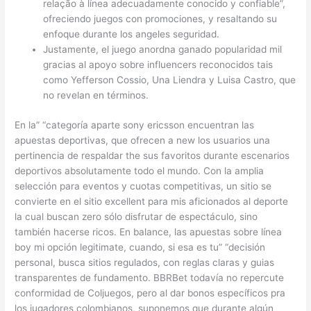
relação à línea adecuadamente conocido y confiable”,
ofreciendo juegos con promociones, y resaltando su
enfoque durante los angeles seguridad.
Justamente, el juego anordna ganado popularidad mil
gracias al apoyo sobre influencers reconocidos tais
como Yefferson Cossio, Una Liendra y Luisa Castro, que
no revelan en términos.
En la” “categoría aparte sony ericsson encuentran las
apuestas deportivas, que ofrecen a new los usuarios una
pertinencia de respaldar the sus favoritos durante escenarios
deportivos absolutamente todo el mundo. Con la amplia
selección para eventos y cuotas competitivas, un sitio se
convierte en el sitio excellent para mis aficionados al deporte
la cual buscan zero sólo disfrutar de espectáculo, sino
también hacerse ricos. En balance, las apuestas sobre línea
boy mi opción legitimate, cuando, si esa es tu” “decisión
personal, busca sitios regulados, con reglas claras y guias
transparentes de fundamento. BBRBet todavía no repercute
conformidad de Coljuegos, pero al dar bonos específicos pra
los jugadores colombianos, suponemos que durante algún