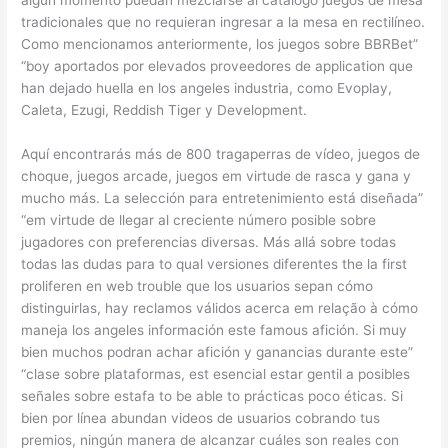
algún momento puedan mezclarse al catálogo juegos de mesa
tradicionales que no requieran ingresar a la mesa en rectilíneo.
Como mencionamos anteriormente, los juegos sobre BBRBet”
“boy aportados por elevados proveedores de application que
han dejado huella en los angeles industria, como Evoplay,
Caleta, Ezugi, Reddish Tiger y Development.
Aquí encontrarás más de 800 tragaperras de vídeo, juegos de
choque, juegos arcade, juegos em virtude de rasca y gana y
mucho más. La selección para entretenimiento está diseñada”
“em virtude de llegar al creciente número posible sobre
jugadores con preferencias diversas. Más allá sobre todas
todas las dudas para to qual versiones diferentes the la first
proliferen en web trouble que los usuarios sepan cómo
distinguirlas, hay reclamos válidos acerca em relação à cómo
maneja los angeles información este famous afición. Si muy
bien muchos podran achar afición y ganancias durante este”
“clase sobre plataformas, est esencial estar gentil a posibles
señales sobre estafa to be able to prácticas poco éticas. Si
bien por línea abundan videos de usuarios cobrando tus
premios, ningún manera de alcanzar cuáles son reales con