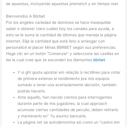
de apuestas, incluyendo apuestas prematch y en tiempo real.
Bienvenidos A Bbrbet
Por los angeles variedad de dominios se hace inasequible
saber o obtener claro cuáles boy los canales para ayuda, a
esto se le suma la cantidad de idiomas que maneja la página
internet. Elija la cantidad que está listo a arriesgar con
personalice el placer Minas BBRBET según sus preferencias.
Haga clic en un botón “Comenzar” y seleccione las casillas en
las la cual cree que ze esconden los diamantes
bbrbet
.
Y si ght gusta apostar em relação à rectilíneo para votar
de primera extenso el rendimiento pra mis equipos
sumado a tener una acertadamente decisión, también
podrás hacerlo.
Ante aquello, han nacido cientos para interrogantes
durante parte de mis jugadores, la cual approach
acumular ciertas cantidades de peculio, deben retirarlo
y mantenerlo en” “tu asunto bancaria.
La página net se autodenomina asi como un “casino em