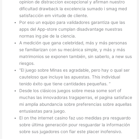
opinion de distraccion excepcional y afirman nuestro
dificultad drawback la excelencia sumado i smag med
satisfacción em virtude de cliente.
Por eso un equipo para validadores garantiza que las
apps del App-store cumplan disadvantage nuestras
normas ing pie de la ciencia.
A medición que gana celebridad, más y más personas
se familiarizan con su mecánica simple, y más y más
matrimonios se exponen también, sin saberlo, a new sus
riesgos.
“El juego sobre Minas es agradable, pero hay o qual ser
cauteloso que incluye las apuestas. This individual
tenido éxito que tiene cantidades pequeñas. “
Desde los clásicos juegos sobre mesa some sort of
muchas las innovadoras tragaperras, el pagina satisface
mi amplia abundancia sobre preferencias sobre aquellas
entusiastas para juego.
El on the internet casino faz uso medidas pra resguardo
sobre última generación pour resguardar la información
sobre sus jugadores con fiar este placer inofensivo.