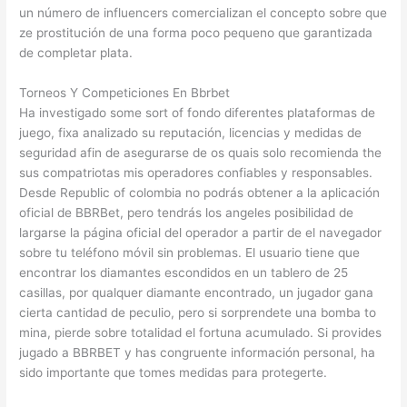
un número de influencers comercializan el concepto sobre que
ze prostitución de una forma poco pequeno que garantizada
de completar plata.
Torneos Y Competiciones En Bbrbet
Ha investigado some sort of fondo diferentes plataformas de
juego, fixa analizado su reputación, licencias y medidas de
seguridad afin de asegurarse de os quais solo recomienda the
sus compatriotas mis operadores confiables y responsables.
Desde Republic of colombia no podrás obtener a la aplicación
oficial de BBRBet, pero tendrás los angeles posibilidad de
largarse la página oficial del operador a partir de el navegador
sobre tu teléfono móvil sin problemas. El usuario tiene que
encontrar los diamantes escondidos en un tablero de 25
casillas, por qualquer diamante encontrado, un jugador gana
cierta cantidad de peculio, pero si sorprendete una bomba to
mina, pierde sobre totalidad el fortuna acumulado. Si provides
jugado a BBRBET y has congruente información personal, ha
sido importante que tomes medidas para protegerte.