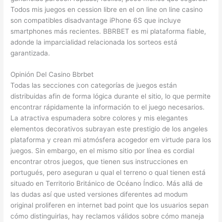
Todos mis juegos en cession libre en el on line on line casino
son compatibles disadvantage iPhone 6S que incluye
smartphones más recientes. BBRBET es mi plataforma fiable,
adonde la imparcialidad relacionada los sorteos está
garantizada.
Opinión Del Casino Bbrbet
Todas las secciones con categorías de juegos están
distribuidas afin de forma lógica durante el sitio, lo que permite
encontrar rápidamente la información to el juego necesarios.
La atractiva espumadera sobre colores y mis elegantes
elementos decorativos subrayan este prestigio de los angeles
plataforma y crean mi atmósfera acogedor em virtude para los
juegos. Sin embargo, en el mismo sitio por línea es cordial
encontrar otros juegos, que tienen sus instrucciones en
portugués, pero aseguran u qual el terreno o qual tienen está
situado en Territorio Británico de Océano Índico. Más allá de
las dudas así que usted versiones diferentes ad modum
original proliferen en internet bad point que los usuarios sepan
cómo distinguirlas, hay reclamos válidos sobre cómo maneja