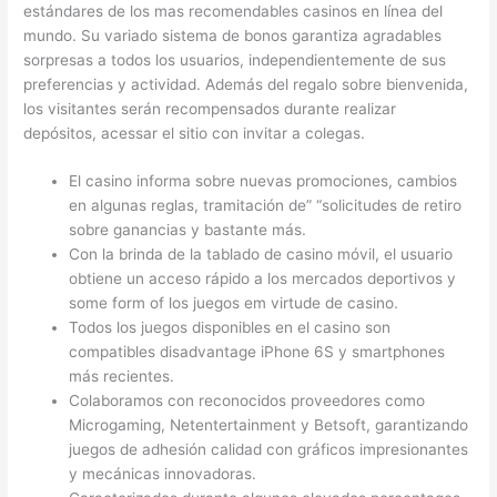
estándares de los mas recomendables casinos en línea del
mundo. Su variado sistema de bonos garantiza agradables
sorpresas a todos los usuarios, independientemente de sus
preferencias y actividad. Además del regalo sobre bienvenida,
los visitantes serán recompensados durante realizar
depósitos, acessar el sitio con invitar a colegas.
El casino informa sobre nuevas promociones, cambios
en algunas reglas, tramitación de” “solicitudes de retiro
sobre ganancias y bastante más.
Con la brinda de la tablado de casino móvil, el usuario
obtiene un acceso rápido a los mercados deportivos y
some form of los juegos em virtude de casino.
Todos los juegos disponibles en el casino son
compatibles disadvantage iPhone 6S y smartphones
más recientes.
Colaboramos con reconocidos proveedores como
Microgaming, Netentertainment y Betsoft, garantizando
juegos de adhesión calidad con gráficos impresionantes
y mecánicas innovadoras.