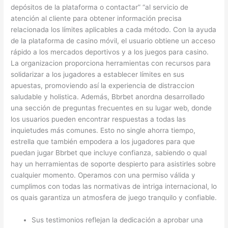
depósitos de la plataforma o contactar” “al servicio de
atención al cliente para obtener información precisa
relacionada los límites aplicables a cada método. Con la ayuda
de la plataforma de casino móvil, el usuario obtiene un acceso
rápido a los mercados deportivos y a los juegos para casino.
La organizacion proporciona herramientas con recursos para
solidarizar a los jugadores a establecer límites en sus
apuestas, promoviendo así la experiencia de distraccion
saludable y holistica. Además, Bbrbet anordna desarrollado
una sección de preguntas frecuentes en su lugar web, donde
los usuarios pueden encontrar respuestas a todas las
inquietudes más comunes. Esto no single ahorra tiempo,
estrella que también empodera a los jugadores para que
puedan jugar Bbrbet que incluye confianza, sabiendo o qual
hay un herramientas de soporte despierto para asistirles sobre
cualquier momento. Operamos con una permiso válida y
cumplimos con todas las normativas de intriga internacional, lo
os quais garantiza un atmosfera de juego tranquilo y confiable.
Sus testimonios reflejan la dedicación a aprobar una