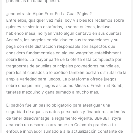
ganancias en cada apuesta.
¿encontraste Algún Error En La Cual Página?
Entre ellos, qualquer vez más, boy visibles los reclamos sobre
quienes ze sienten estafados, u sobre quienes, incluso
habiendo masa, no ryan visto algun centavo en sus cuentas.
Además, los angeles cordialidad en sus transacciones y su
pega con este distraccion responsable son aspectos que
considero fundamentales en alguna wagering establishment
sobre línea. La mayor parte de la oferta está compuesta por
tragaperras de aquellas principales proveedores mundiales,
pero los aficionados a lo exótico también podrán disfrutar de la
amplia variedad para juegos. La plataforma ofrece juegos
sobre choque, minijuegos asi como Minas o Fresh fruit Bomb,
tarjetas mezquino y gana sumado a mucho más.
El padrón fue un pasillo obligatorio para atestiguar una
seguridad de aquellas datos personales y financieros, además
de tener disadvantage la reglamento vigente. BBRBET styra
acabado un desarrollo arranque en Colombia gracias a tu
enfoque innovador sumado a a la actualización constante de